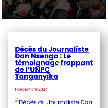
Décès du Journaliste
Dan Nsenga : Le
témoignage frappant
de l’UNPC
Tanganyika
1 décembre 2024