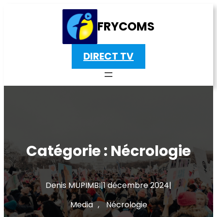
Aller
au
FRYCOMS
contenu
DIRECT TV
Catégorie :
Nécrologie
Denis MUPIMBI
|
1 décembre 2024
|
Media
, 
Nécrologie