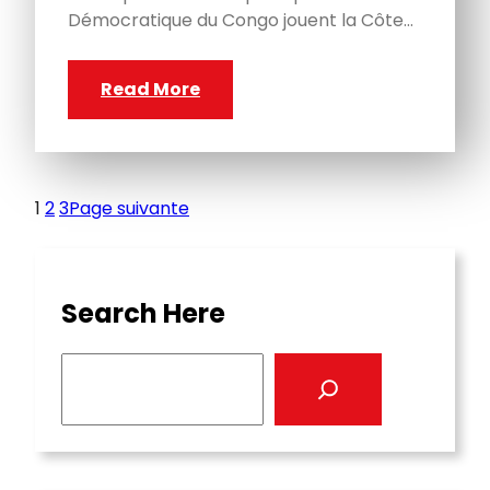
Démocratique du Congo jouent la Côte…
Read More
1
2
3
Page suivante
Search Here
S
e
a
r
c