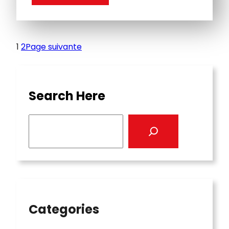
1
2
Page suivante
Search Here
S
e
a
r
c
h
Categories