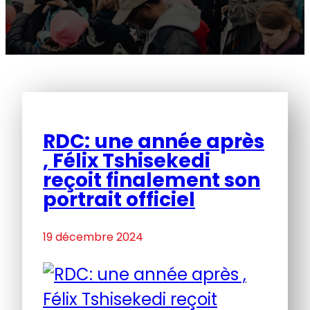
RDC: une année après
, Félix Tshisekedi
reçoit finalement son
portrait officiel
19 décembre 2024