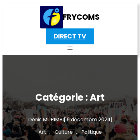
Aller
au
FRYCOMS
contenu
DIRECT TV
Catégorie :
Art
Denis MUPIMBI
|
19 décembre 2024
|
Art
, 
Culture
, 
Politique