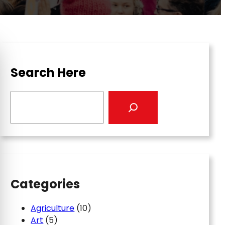
Search Here
S
e
a
r
c
h
Categories
Agriculture
(10)
Art
(5)