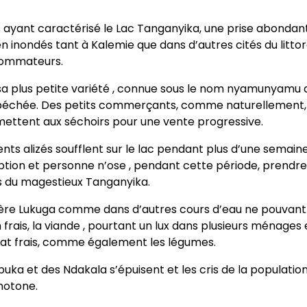
s ayant caractérisé le Lac Tanganyika, une prise abondan
n inondés tant à Kalemie que dans d’autres cités du littor
sommateurs.
 plus petite variété , connue sous le nom nyamunyamu da
s péchée. Des petits commerçants, comme naturellement, 
s mettent aux séchoirs pour une vente progressive.
nts alizés soufflent sur le lac pendant plus d’une semaine
ruption et personne n’ose , pendant cette période, prendr
s du magestieux Tanganyika.
vière Lukuga comme dans d’autres cours d’eau ne pouvant
rais, la viande , pourtant un lux dans plusieurs ménages e
état frais, comme également les légumes.
uka et des Ndakala s’épuisent et les cris de la populatio
notone.