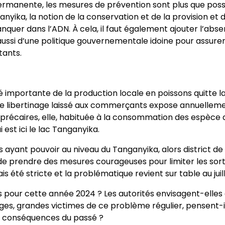
ermanente, les mesures de prévention sont plus que possi
anyika, la notion de la conservation et de la provision et d
er dans l’ADN. À cela, il faut également ajouter l’abse
si d’une politique gouvernementale idoine pour assurer 
tants.
té importante de la production locale en poissons quitte l
e libertinage laissé aux commerçants expose annuellemen
précaires, elle, habituée à la consommation des espèce 
 est ici le lac Tanganyika.
s ayant pouvoir au niveau du Tanganyika, alors district de
de prendre des mesures courageuses pour limiter les sort
ais été stricte et la problématique revient sur table au ju
s pour cette année 2024 ? Les autorités envisagent-ell
ges, grandes victimes de ce problème régulier, pensent-il
es conséquences du passé ?