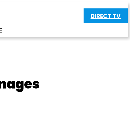
DIRECT TV
E
énages