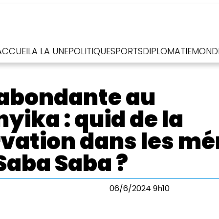
ACCUEIL
A LA UNE
POLITIQUE
SPORTS
DIPLOMATIE
MOND
abondante au
yika : quid de la
vation dans les m
Saba Saba ?
06/6/2024 9h10