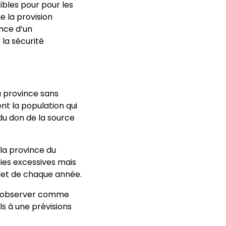
bles pour pour les
e la provision
nce d’un
la sécurité
a province sans
t la population qui
du don de la source
 la province du
ies excessives mais
illet de chaque année.
es observer comme
s à une prévisions