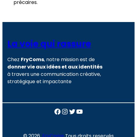
précaires.
La voie qui rassure
Chez
FryComs
, notre mission est de
donner vie aux idées et aux identités
à travers une communication créative,
stratégique et impactante
Facebook
Instagram
Twitter
YouTube
© 2026.
FryComs
Tous droits reservés