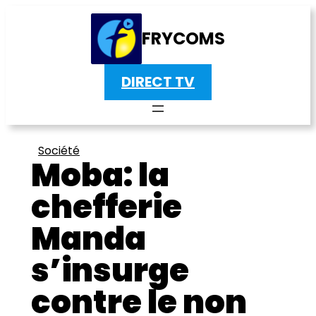
FRYCOMS
DIRECT TV
Société
Moba: la
chefferie
Manda
s’insurge
contre le non