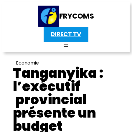
FRYCOMS
DIRECT TV
Economie
Tanganyika :
l’exécutif
provincial
présente un
budget