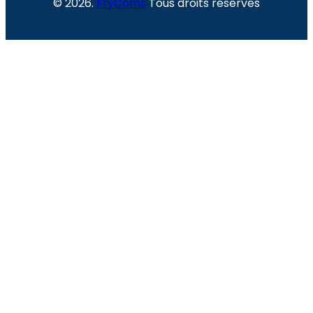
© 2026.
FryComs
Tous droits reservés