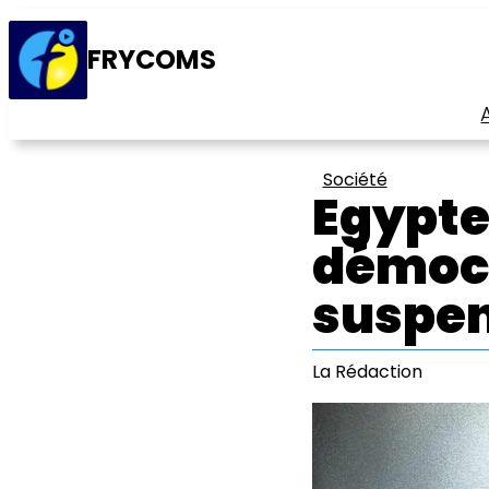
FRYCOMS
Société
Egypte 
démocr
suspen
La Rédaction