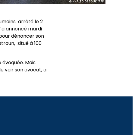
umains arrêté le 2
 l’a annoncé mardi
m pour dénoncer son
troun, situé à 100
é évoquée. Mais
de voir son avocat, a