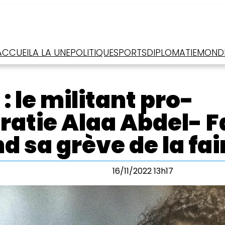
ACCUEIL
A LA UNE
POLITIQUE
SPORTS
DIPLOMATIE
MOND
: le militant pro-
atie Alaa Abdel- F
d sa grève de la fa
16/11/2022 13h17