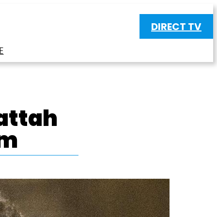
DIRECT TV
E
attah
im