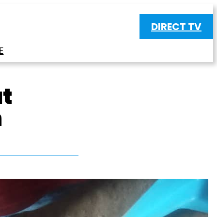
DIRECT TV
E
ut
n