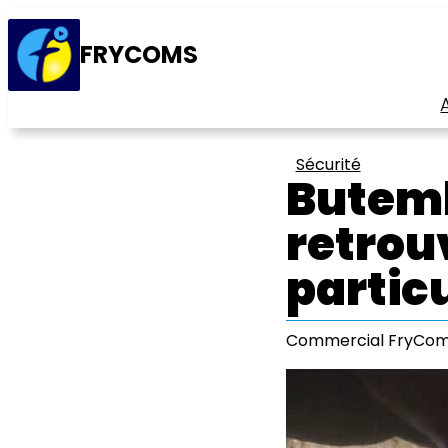
FRYCOMS
Sécurité
Butemb
retrou
particu
Commercial FryCo