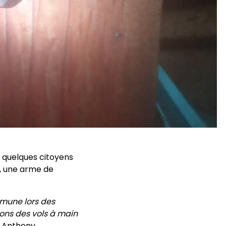
 quelques citoyens
, une arme de
mmune lors des
ions des vols à main
e Anthony