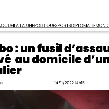
ACCUEIL
A LA UNE
POLITIQUE
SPORTS
DIPLOMATIE
MOND
o : un fusil d’assa
vé au domicile d’u
lier
ms
14/11/2022 14h15