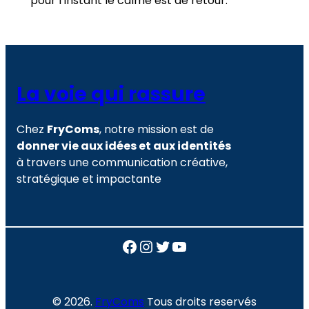
pour l’instant le calme est de retour.
La voie qui rassure
Chez
FryComs
, notre mission est de
donner vie aux idées et aux identités
à travers une communication créative,
stratégique et impactante
Facebook
Instagram
Twitter
YouTube
© 2026.
FryComs
Tous droits reservés