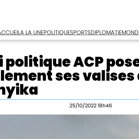
ACCUEIL
A LA UNE
POLITIQUE
SPORTS
DIPLOMATIE
MOND
i politique ACP pos
llement ses valises
nyika
25/10/2022 18h46