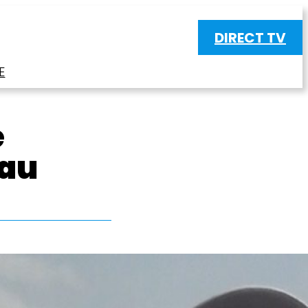
DIRECT TV
E
e
 au