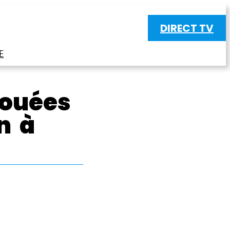
DIRECT TV
E
rouées
n à