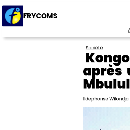
FRYCOMS
Société
Kongol
après 
Mbulu
Ildephonse Wilondja