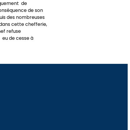
iquement de
 conséquence de son
epuis des nombreuses
dans cette chefferie,
hef refuse
s eu de cesse à