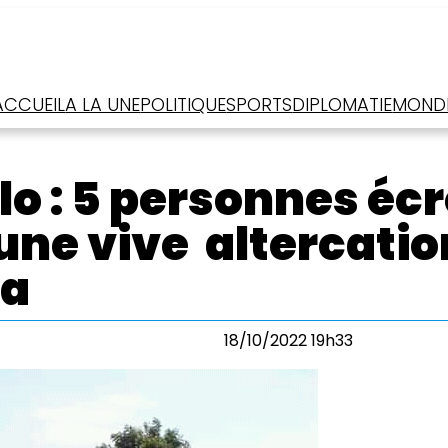
ACCUEIL
A LA UNE
POLITIQUE
SPORTS
DIPLOMATIE
MOND
o : 5 personnes éc
une vive altercatio
la
18/10/2022 19h33