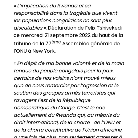
« L’implication du Rwanda et sa
responsabilité dans la tragédie que vivent
les populations congolaises ne sont plus
discutables ».
Déclaration de Félix Tshisekedi
ce mercredi 21 septembre 2022 du haut de la
ème
tribune de la 77
Assemblée générale de
l’ONU à New York.
«
En dépit de ma bonne volonté et de la main
tendue du peuple congolais pour la paix,
certains de nos voisins n
’
ont trouvé mieux
que de nous remercier par l
’
agression et le
soutien des groupes armés terroristes qui
ravagent l
’
est de la République
démocratique du Congo. C
’
est le cas
actuellement du Rwanda qui, au mépris du
droit international, de la charte de l
’
ONU et
de la charte constitutive de l
’
Union africaine,
a une fois de plus, non seulement agresser à