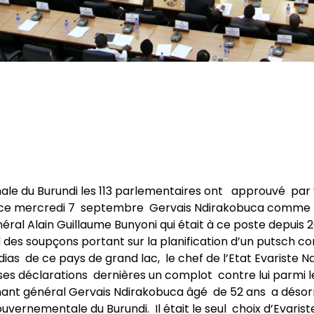
nale du Burundi les 113 parlementaires ont approuvé par
ce mercredi 7 septembre Gervais Ndirakobuca comme pr
éral Alain Guillaume Bunyoni qui était à ce poste depuis 2
d des soupçons portant sur la planification d’un putsch co
ias de ce pays de grand lac, le chef de l’Etat Evariste N
es déclarations dernières un complot contre lui parmi l
enant général Gervais Ndirakobuca âgé de 52 ans a désor
gouvernementale du Burundi. Il était le seul choix d’Evarist