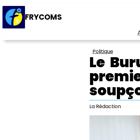
FRYCOMS
Politique
Le Bur
premie
soupço
La Rédaction