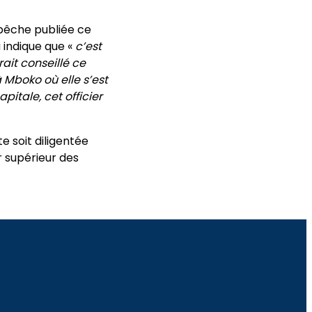
épêche publiée ce
indique que «
c’est
ait conseillé ce
Mboko où elle s’est
itale, cet officier
 soit diligentée
r supérieur des