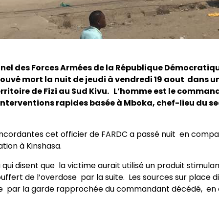
onel des Forces Armées de la République Démocratiq
rouvé mort la nuit de jeudi à vendredi 19 aout dans 
rritoire de Fizi au Sud Kivu. L’homme est le comma
’interventions rapides basée à Mboka, chef-lieu du s
oncordantes cet officier de FARDC a passé nuit en comp
tion à Kinshasa.
ui disent que la victime aurait utilisé un produit stimula
souffert de l’overdose par la suite. Les sources sur place d
e par la garde rapprochée du commandant décédé, en 