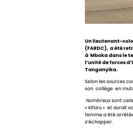
Un lieutenant-col
(FARDC), a été ret
à Mboka dans le te
l’unité de forces d
Tanganyika.
Selon les sources c
son collège en muta
Nombreux sont cela q
« Kifaru » et aurait 
femme a été arrêté
s’échapper.