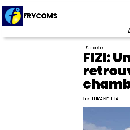
FRYCOMS
Société
FIZI: 
retrou
chambr
Luc LUKANDJILA