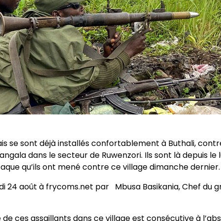
s se sont déjà installés confortablement à Buthali, contré
gala dans le secteur de Ruwenzori. Ils sont là depuis le l
taque qu’ils ont mené contre ce village dimanche dernier.
edi 24 août à frycoms.net par Mbusa Basikania, Chef du
e de ces assaillants dans ce village est consécutive à l’a