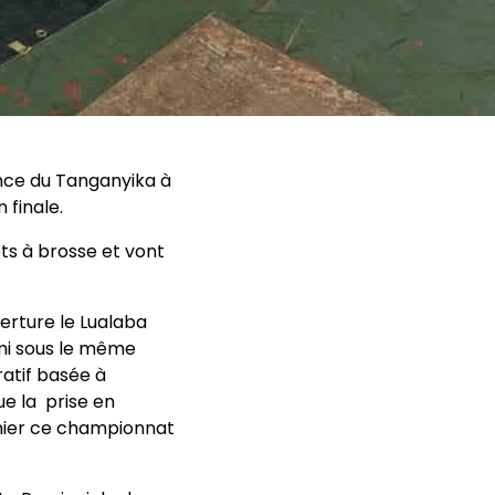
nce du Tanganyika à
 finale.
ts à brosse et vont
erture le Lualaba
ami sous le même
ratif basée à
ue la prise en
rnier ce championnat