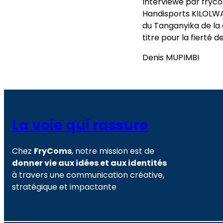
Interviewé par fryco
Handisports KILOLWA
du Tanganyika de la 
titre pour la fierté 
Denis MUPIMBI
La voie qui rassure
Chez
FryComs
, notre mission est de
donner vie aux idées et aux identités
à travers une communication créative,
stratégique et impactante