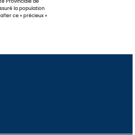
te Provinciale de
suré la population
afler ce « précieux »