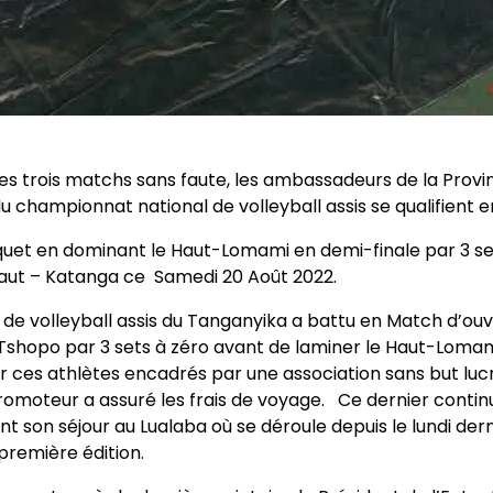
es trois matchs sans faute, les ambassadeurs de la Provi
u championnat national de volleyball assis se qualifient en
ticquet en dominant le Haut-Lomami en demi-finale par 3 se
 Haut – Katanga ce Samedi 20 Août 2022.
 de volleyball assis du Tanganyika a battu en Match d’ouv
la Tshopo par 3 sets à zéro avant de laminer le Haut-Lom
ur ces athlètes encadrés par une association sans but luc
romoteur a assuré les frais de voyage. Ce dernier contin
nt son séjour au Lualaba où se déroule depuis le lundi de
 première édition.