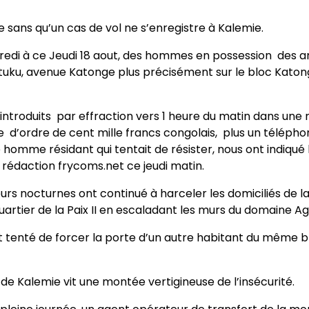
e sans qu’un cas de vol ne s’enregistre à Kalemie.
credi à ce Jeudi 18 aout, des hommes en possession des 
tuku, avenue Katonge plus précisément sur le bloc Katon
introduits par effraction vers 1 heure du matin dans une m
’ordre de cent mille francs congolais, plus un télépho
 homme résidant qui tentait de résister, nous ont indiqué 
 rédaction frycoms.net ce jeudi matin.
iteurs nocturnes ont continué à harceler les domiciliés de 
quartier de la Paix II en escaladant les murs du domaine A
ont tenté de forcer la porte d’un autre habitant du même b
e de Kalemie vit une montée vertigineuse de l’insécurité.