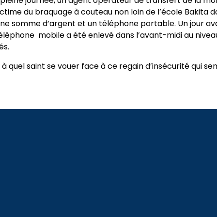
pleine journée, un agent opérateur de transfert de la mo
ictime du braquage à couteau non loin de l’école Bakita
une somme d’argent et un téléphone portable. Un jour ava
éléphone mobile a été enlevé dans l’avant-midi au nivea
és.
 à quel saint se vouer face à ce regain d’insécurité qui s