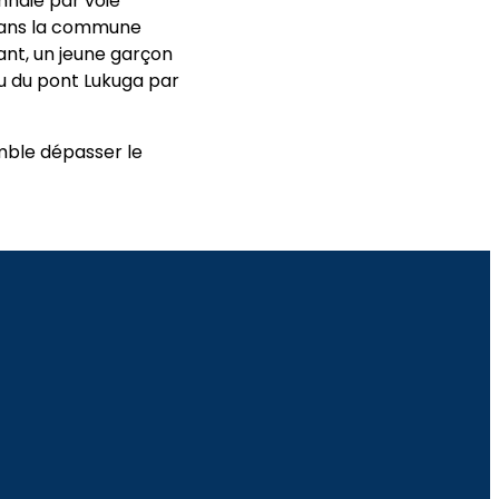
nnaie par voie
 dans la commune
nt, un jeune garçon
u du pont Lukuga par
emble dépasser le