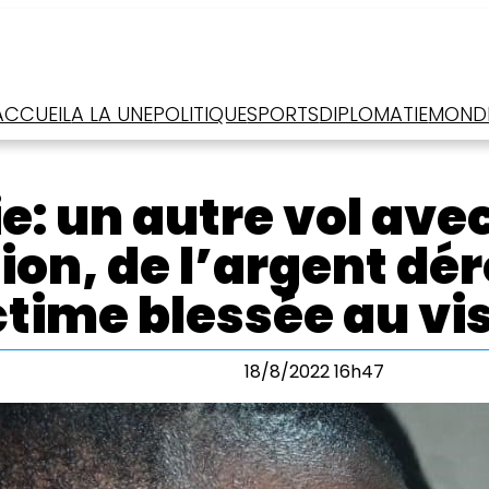
ACCUEIL
A LA UNE
POLITIQUE
SPORTS
DIPLOMATIE
MOND
e: un autre vol ave
ion, de l’argent dé
ctime blessée au vi
18/8/2022 16h47