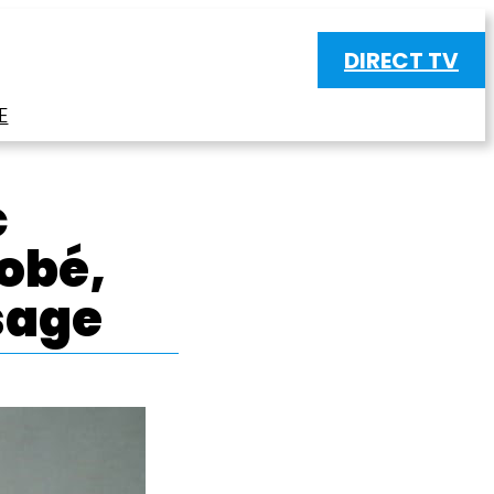
DIRECT TV
E
c
robé,
sage