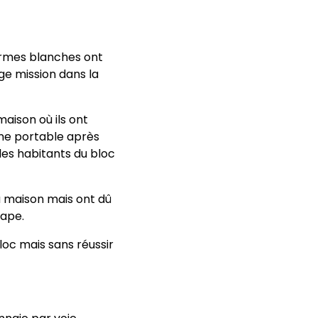
armes blanches ont
ge mission dans la
aison où ils ont
ne portable après
les habitants du bloc
la maison mais ont dû
gape.
loc mais sans réussir