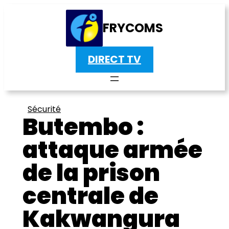
FRYCOMS
DIRECT TV
Sécurité
Butembo :
attaque armée
de la prison
centrale de
Kakwangura