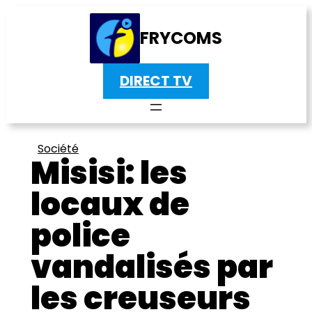
FRYCOMS
DIRECT TV
Société
Misisi: les
locaux de
police
vandalisés par
les creuseurs