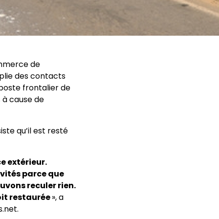
ommerce de
plie des contacts
poste frontalier de
s à cause de
ste qu’il est resté
e extérieur.
vités parce que
uvons reculer rien.
oit restaurée
», a
s.net.