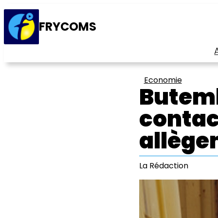
FRYCOMS
Economie
Butembo
contac
allège
La Rédaction