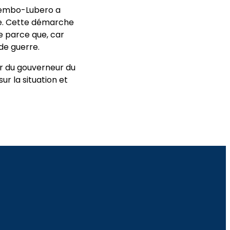
utembo-Lubero a
ée. Cette démarche
e parce que, car
 de guerre.
ur du gouverneur du
ur la situation et