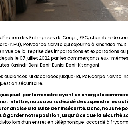
Fédération des Entreprises du Congo, FEC, chambre de c
d-Kivu), Polycarpe Ndivito qui séjourne à Kinshasa multi
en vue de la reprise des importations et exportations au 
 depuis le 07 juillet 2022 par les commerçants eux-même
routes Kasindi-Beni, Beni-Bunia, Beni-Kisangani.
s audiences lui accordées jusque-là, Polycarpe Ndivito insi
question sécuritaire.
çus jeudi par le ministre ayant en charge le commerc
otre lettre, nous avons décidé de suspendre les acti
chandise à la suite de l’insécurité. Donc, nous ne po
à garder notre position jusqu’à ce que la sécurité s
ivito lors d’un entretien téléphonique accordé à frycom