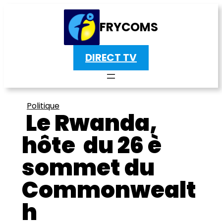
FRYCOMS
DIRECT TV
Politique
Le Rwanda,
hôte du 26 è
sommet du
Commonwealt
h