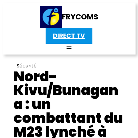
FRYCOMS
DIRECT TV
Sécurité
Nord-
Kivu/Bunagan
a : un
combattant du
M23 lynché à