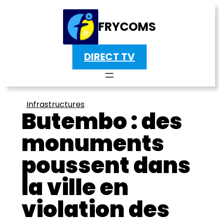
FRYCOMS
DIRECT TV
Infrastructures
Butembo : des
monuments
poussent dans
la ville en
violation des