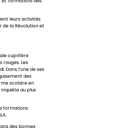
et formations des
ient leurs activités
de la Révolution et
tale cuprifère
 rouges. Les
. Dans l’une de ses
éguisement des
rme scolaire en
inquiète au plus
de formations
LA.
 dans des bonnes