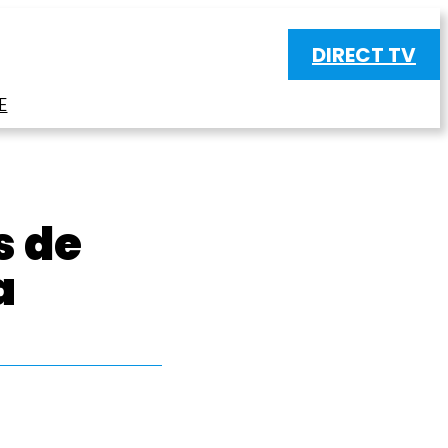
DIRECT TV
E
s de
a