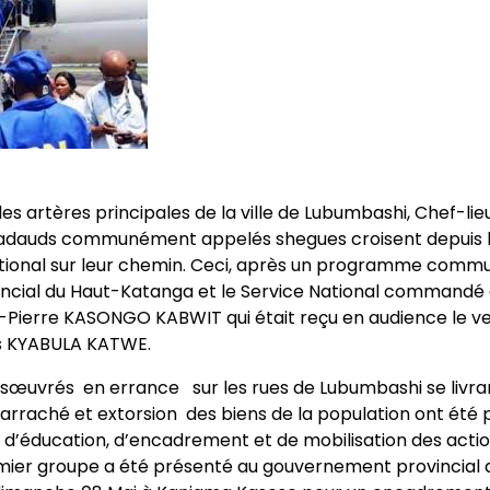
r les artères principales de la ville de Lubumbashi, Chef-li
badauds communément appelés shegues croisent depuis 
ational sur leur chemin. Ceci, après un programme commu
cial du Haut-Katanga et le Service National commandé 
Pierre KASONGO KABWIT qui était reçu en audience le ve
s KYABULA KATWE.
ésœuvrés en errance sur les rues de Lubumbashi se livra
 l’arraché et extorsion des biens de la population ont été 
 d’éducation, d’encadrement et de mobilisation des actio
emier groupe a été présenté au gouvernement provincial 