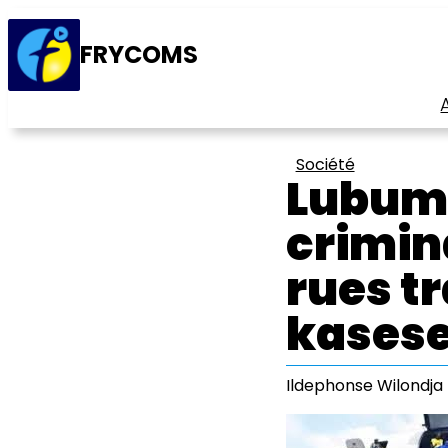
FRYCOMS
Société
Lubumb
crimina
rues t
kases
Ildephonse Wilondja