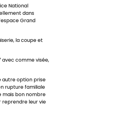
vice National
uellement dans
 l’espace Grand
erie, la coupe et
97 avec comme visée,
 autre option prise
n rupture familiale
rge mais bon nombre
r reprendre leur vie