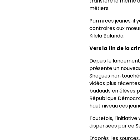
transféré le même 
métiers.
Parmi ces jeunes, il 
contraires aux mœur
Kilela Balanda.
Vers la fin de la c
Depuis le lancement d
présente un nouveau
Shegues non touchés
vidéos plus récente
badauds en élèves pa
République Démocrati
haut niveau ces jeun
Toutefois, l’initiati
dispensées par ce Se
D’après les sources,