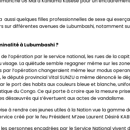
dimanche 08 Mai à Kaniama Kasese pour un encadrement 
ya aussi quelques filles professionnelles de sexe qui exerça
s sur différentes avenues de Lubumbashi, notamment sur 
riminalité à Lubumbashi ?
e l’opération par le service national, les rues de la capi
 visage. La quiétude semble regagner même sur les zones
 par l’opération changeraient même leur modus operandi
s, le député provincial Vital SUNZU a même dénoncé le d
r le port des habits aux couleurs bleue et blanche, unifo
que du Congo. Ce qui porte à croire que la mesure prise 
es désœuvrés qui s’évertuent aux actes de vandalisme.
ve vise à rendre ces jeunes utiles à la Nation vue la gamme 
rvice créé par le feu Président M’zee Laurent Désiré KABI
 les personnes encadrées par le Service National vivent