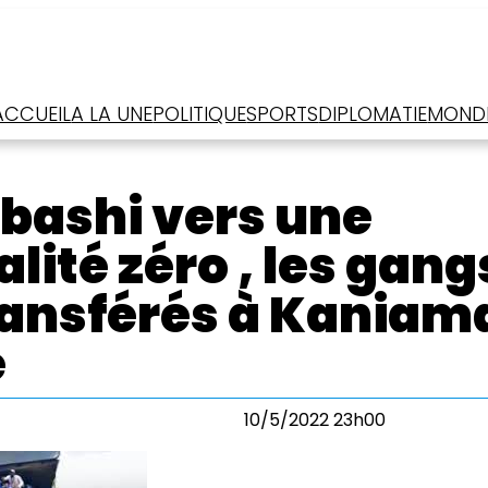
ACCUEIL
A LA UNE
POLITIQUE
SPORTS
DIPLOMATIE
MOND
ashi vers une
lité zéro , les gang
ransférés à Kaniam
e
10/5/2022 23h00