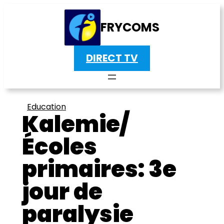
FRYCOMS
DIRECT TV
Education
Kalemie/
Écoles
primaires: 3e
jour de
paralysie