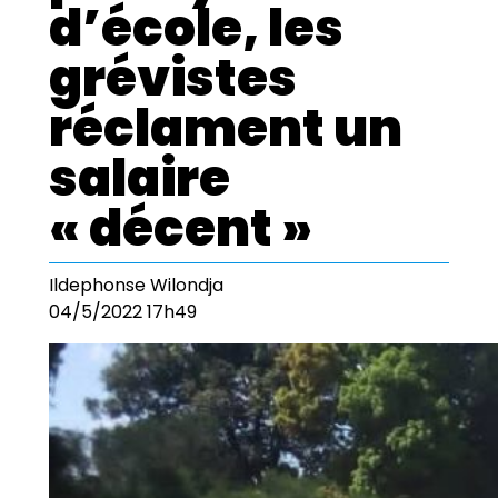
d’école, les
grévistes
réclament un
salaire
« décent »
Ildephonse Wilondja
04/5/2022 17h49