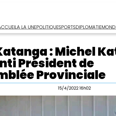
ACCUEIL
A LA UNE
POLITIQUE
SPORTS
DIPLOMATIE
MOND
atanga : Michel Ka
nti Président de
mblée Provinciale
15/4/2022 16h02