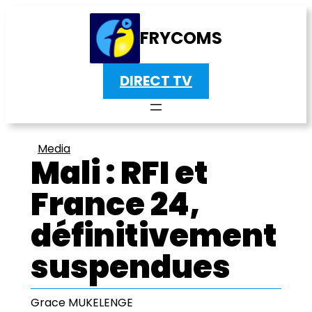
FRYCOMS
DIRECT TV
Media
Mali : RFI et
France 24,
définitivement
suspendues
Grace MUKELENGE